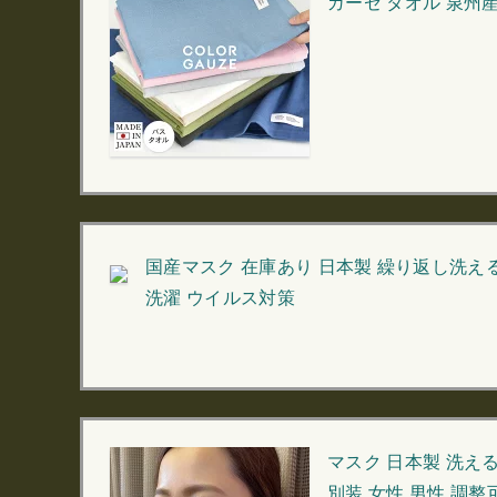
ガーゼ タオル 泉州産
国産マスク 在庫あり 日本製 繰り返し洗える
洗濯 ウイルス対策
マスク 日本製 洗える
別装 女性 男性 調