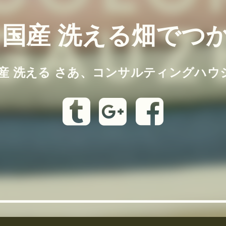
 国産 洗える畑でつ
国産 洗える さあ、コンサルティングハウ