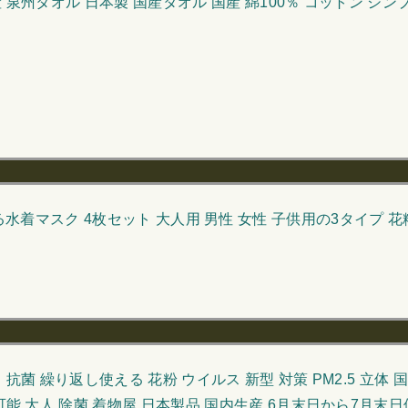
 泉州タオル 日本製 国産タオル 国産 綿100％ コットン シン
水着マスク 4枚セット 大人用 男性 女性 子供用の3タイプ 
 抗菌 繰り返し使える 花粉 ウイルス 新型 対策 PM2.5 立体 
整可能 大人 除菌 着物屋 日本製品 国内生産 6月末日から7月末