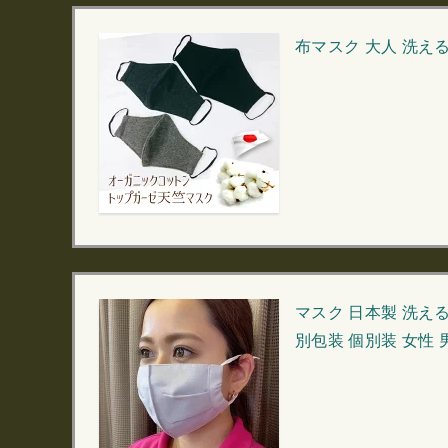
布マスク 大人 洗える
マスク 日本製 洗える
別包装 個別装 女性