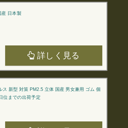
国産 日本製
詳しく見る
新型 対策 PM2.5 立体 国産 男女兼用 ゴム 個
月末日位までの出荷予定