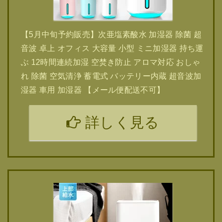
【5月中旬予約販売】次亜塩素酸水 加湿器 除菌 超
音波 卓上 オフィス 大容量 小型 ミニ加湿器 持ち運
ぶ 12時間連続加湿 空焚き防止 アロマ対応 おしゃ
れ 除菌 空気清浄 蓄電式 バッテリー内蔵 超音波加
湿器 車用 加湿器 【メール便配送不可】
詳しく見る