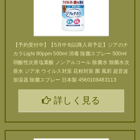
【予約受付中】【5月中旬以降入荷予定】ジアのチ
カラLight 80ppm 500ml 消毒 除菌スプレー 500ml
弱酸性次亜塩素酸 ノンアルコール 除菌水 除菌水次
亜水 ジア水 ウイルス対策 花粉対策 菌 風邪 超音波
加湿器 除菌スプレー 日本製 4560108483113
詳しく見る