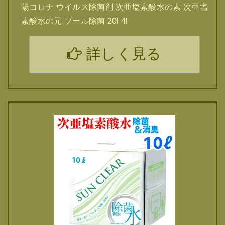
陽コロナ ウイルス除菌剤 次亜塩素酸水の素 次亜塩
素酸水の元 プール除菌 20l 4l
詳しく見る