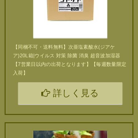
【同梱不可・送料無料】次亜塩素酸水(ジアケ
ア)20L箱|ウイルス 対策 除菌 消臭 超音波加湿器
【7営業日以内の出荷となります】【毎週数量限定
入荷】
詳しく見る