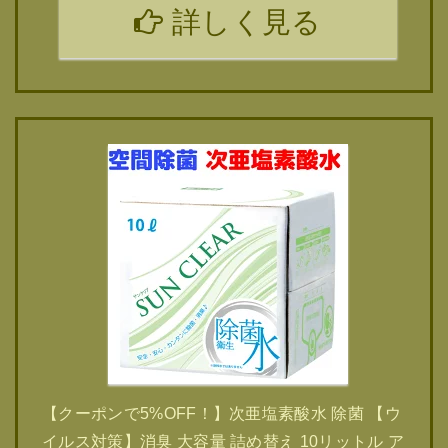
詳しく見る
【クーポンで5%OFF！】次亜塩素酸水 除菌 【ウ
イルス対策】消臭 大容量 詰め替え 10リットル ア