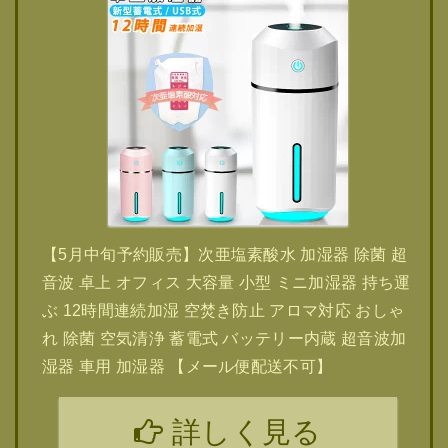
【5月中旬予約販売】次亜塩素酸水 加湿器 除菌 超
音波 卓上 オフィス 大容量 小型 ミニ加湿器 持ち運
ぶ 12時間連続加湿 空焚き防止 アロマ対応 おしゃ
れ 除菌 空気清浄 蓄電式 バッテリー内蔵 超音波加
湿器 車用 加湿器 【メール便配送不可】
詳しく見る