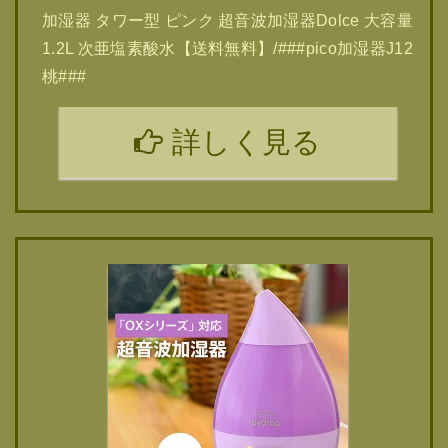
加湿器 タワー型 ピンク 超音波加湿器Dolce 大容量
1.2L 次亜塩素酸水【送料無料】/###pico加湿器J12
桃###
詳しく見る