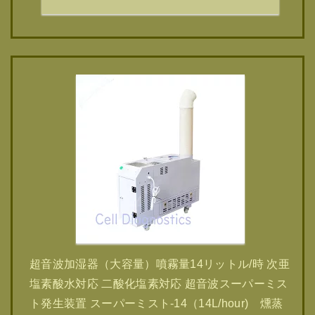
超音波加湿器（大容量）噴霧量14リットル/時 次亜
塩素酸水対応 二酸化塩素対応 超音波スーパーミス
ト発生装置 スーパーミスト-14（14L/hour) 燻蒸