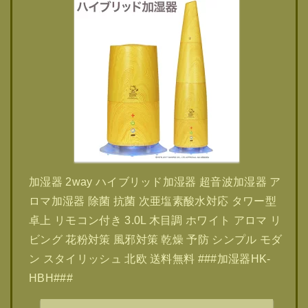
加湿器 2way ハイブリッド加湿器 超音波加湿器 ア
ロマ加湿器 除菌 抗菌 次亜塩素酸水対応 タワー型
卓上 リモコン付き 3.0L 木目調 ホワイト アロマ リ
ビング 花粉対策 風邪対策 乾燥 予防 シンプル モダ
ン スタイリッシュ 北欧 送料無料 ###加湿器HK-
HBH###