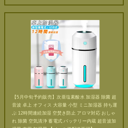
【5月中旬予約販売】次亜塩素酸水 加湿器 除菌 超
音波 卓上 オフィス 大容量 小型 ミニ加湿器 持ち運
ぶ 12時間連続加湿 空焚き防止 アロマ対応 おしゃ
れ 除菌 空気清浄 蓄電式 バッテリー内蔵 超音波加