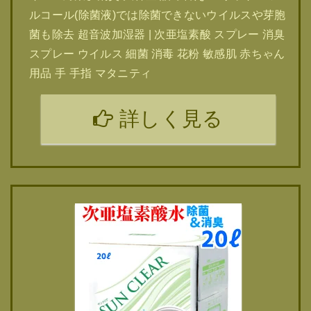
ルコール(除菌液)では除菌できないウイルスや芽胞
菌も除去 超音波加湿器 | 次亜塩素酸 スプレー 消臭
スプレー ウイルス 細菌 消毒 花粉 敏感肌 赤ちゃん
用品 手 手指 マタニティ
詳しく見る