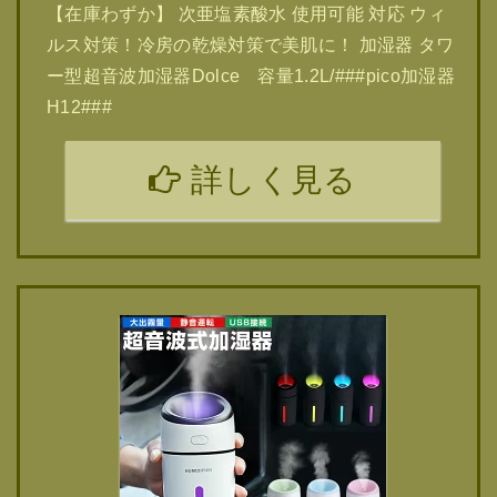
【在庫わずか】 次亜塩素酸水 使用可能 対応 ウィ
ルス対策！冷房の乾燥対策で美肌に！ 加湿器 タワ
ー型超音波加湿器Dolce 容量1.2L/###pico加湿器
H12###
詳しく見る