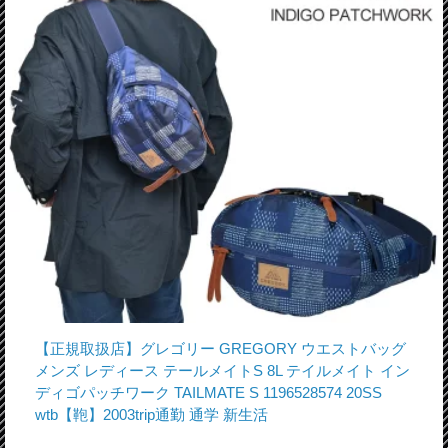
【正規取扱店】グレゴリー GREGORY ウエストバッグ
メンズ レディース テールメイトS 8L テイルメイト イン
ディゴパッチワーク TAILMATE S 1196528574 20SS
wtb【鞄】2003trip通勤 通学 新生活