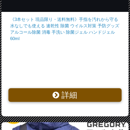
《3本セット 現品限り・送料無料》手指を汚れから守る
水なしでも使える 速乾性 除菌 ウイルス対策 予防グッズ
アルコール除菌 消毒 手洗い 除菌ジェル ハンドジェル
60ml
詳細