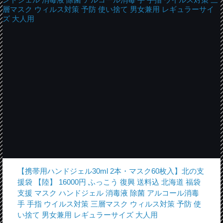
【携帯用ハンドジェル30ml 2本・マスク60枚入】北の支
援袋 【陸】 16000円 ふっこう 復興 送料込 北海道 福袋
支援 マスク ハンドジェル 消毒液 除菌 アルコール消毒
手 手指 ウイルス対策 三層マスク ウィルス対策 予防 使
い捨て 男女兼用 レギュラーサイズ 大人用