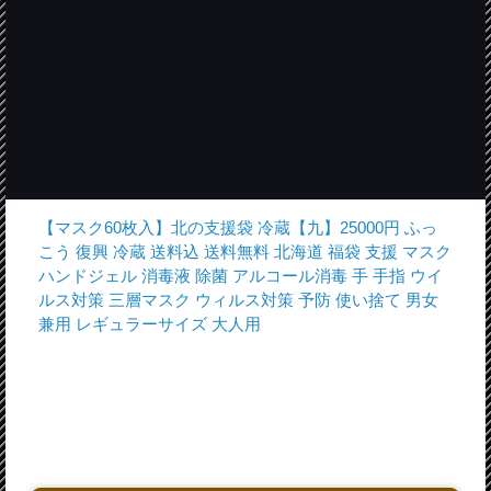
【マスク60枚入】北の支援袋 冷蔵【九】25000円 ふっ
こう 復興 冷蔵 送料込 送料無料 北海道 福袋 支援 マスク
ハンドジェル 消毒液 除菌 アルコール消毒 手 手指 ウイ
ルス対策 三層マスク ウィルス対策 予防 使い捨て 男女
兼用 レギュラーサイズ 大人用