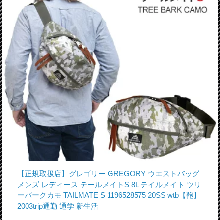
【正規取扱店】グレゴリー GREGORY ウエストバッグ
メンズ レディース テールメイトS 8L テイルメイト ツリ
ーバークカモ TAILMATE S 1196528575 20SS wtb【鞄】
2003trip通勤 通学 新生活