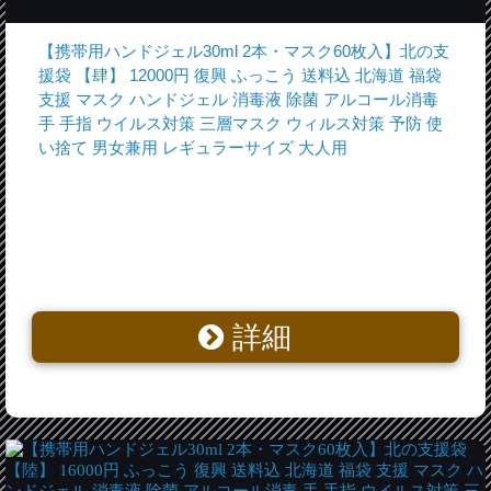
【携帯用ハンドジェル30ml 2本・マスク60枚入】北の支
援袋 【肆】 12000円 復興 ふっこう 送料込 北海道 福袋
支援 マスク ハンドジェル 消毒液 除菌 アルコール消毒
手 手指 ウイルス対策 三層マスク ウィルス対策 予防 使
い捨て 男女兼用 レギュラーサイズ 大人用
詳細