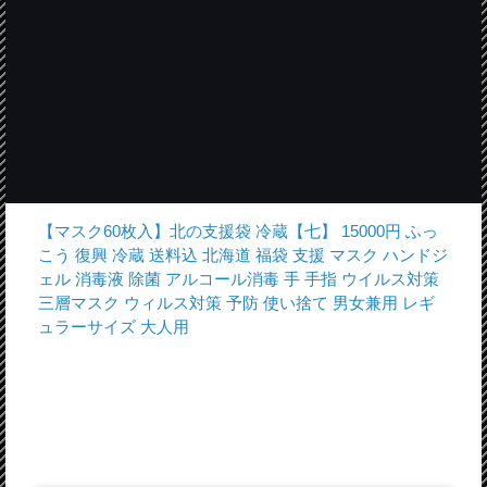
【マスク60枚入】北の支援袋 冷蔵【七】 15000円 ふっ
こう 復興 冷蔵 送料込 北海道 福袋 支援 マスク ハンドジ
ェル 消毒液 除菌 アルコール消毒 手 手指 ウイルス対策
三層マスク ウィルス対策 予防 使い捨て 男女兼用 レギ
ュラーサイズ 大人用