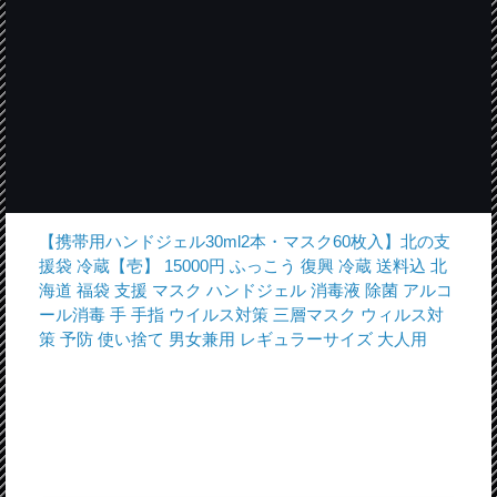
【携帯用ハンドジェル30ml2本・マスク60枚入】北の支
援袋 冷蔵【壱】 15000円 ふっこう 復興 冷蔵 送料込 北
海道 福袋 支援 マスク ハンドジェル 消毒液 除菌 アルコ
ール消毒 手 手指 ウイルス対策 三層マスク ウィルス対
策 予防 使い捨て 男女兼用 レギュラーサイズ 大人用