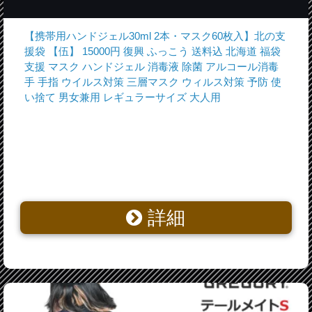
【携帯用ハンドジェル30ml 2本・マスク60枚入】北の支
援袋 【伍】 15000円 復興 ふっこう 送料込 北海道 福袋
支援 マスク ハンドジェル 消毒液 除菌 アルコール消毒
手 手指 ウイルス対策 三層マスク ウィルス対策 予防 使
い捨て 男女兼用 レギュラーサイズ 大人用
詳細