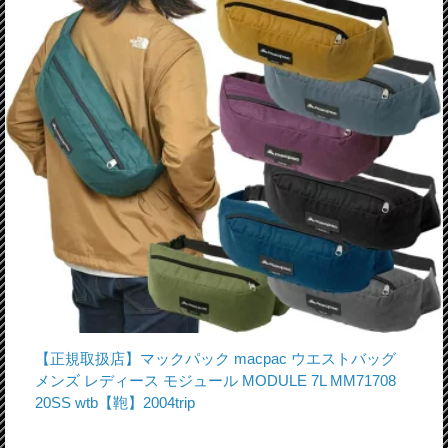
【正規取扱店】マックパック macpac ウエストバッグ
メンズ レディース モジュール MODULE 7L MM71708
20SS wtb【鞄】2004trip