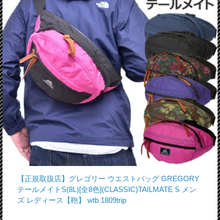
【正規取扱店】グレゴリー ウエストバッグ GREGORY
テールメイトS(8L)[全8色](CLASSIC)TAILMATE S メン
ズ レディース【鞄】 wtb 1809trip