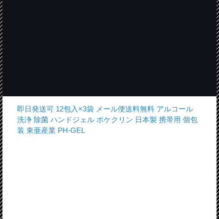
即日発送可 12包入×3袋 メール便送料無料 アルコール
洗浄 除菌 ハンドジェル ポケクリン 日本製 携帯用 個包
装 東亜産業 PH-GEL